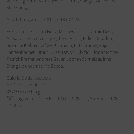
Vernissage am 16.01.2025 um 19 Uhr, Spiegelsaal Schloß
Meersburg
Ausstellung vom 17.01. bis 13.02.2025
Es stellen aus: Laura Benz, Mona Broschár, Armin Dett,
Alexander Habisreutinger, Theo Huber, Felicia Glidden,
Susanne Kiebler, Raffael Kormann, Lutz Krause, Anja
Langenbacher, Timur Lukas, Davor Ljubičić, Florian Model,
Patrick Pfeiffer, Andreas Sauer, Jochen Schneider, Irina
Stengele und Antonio Zecca.
Galerie Bodenseekreis
Am Schlossplatz 13
88709 Meersburg
Öffnungszeiten Do. + Fr. 11:00 – 15:00 Uhr, Sa. + So. 11:00 –
17:00 Uhr