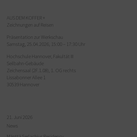
AUS DEM KOFFER +
Zeichnungen auf Reisen
Präsentation zur Werkschau
Samstag, 25.04.2026, 15:00 – 17:30 Uhr
Hochschule Hannover, Fakultät III
Seilbahn-Gebäude
Zeichensaal (2F.1.08), 1. OG rechts
Lissabonner Allee 1
30539 Hannover
21. Juni 2026
News
Mänttä Serlachius Residency