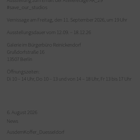
Ausstellung zum Erhalt der Atelieretage AR_29
#save_our_studios
Vernissage am Freitag, den 11. September 2026, um 19 Uhr
Ausstellungsdauer vom 12.09. – 18.12.26
Galerie im Bürgerbüro Reinickendorf
Grußdorfstraße 16
13507 Berlin
Öffnungszeiten:
Di 10 – 14 Uhr, Do 10 – 13 und von 14 – 18 Uhr, Fr 13 bis 17 Uhr
6. August 2026
News
AusdemKoffer_Duesseldorf