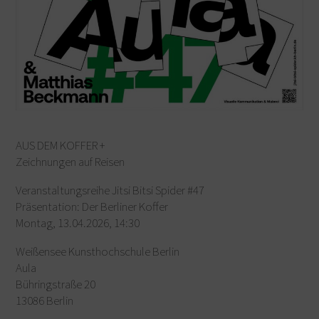
AUS DEM KOFFER +
Zeichnungen auf Reisen
Veranstaltungsreihe Jitsi Bitsi Spider #47
Präsentation: Der Berliner Koffer
Montag, 13.04.2026, 14:30
Weißensee Kunsthochschule Berlin
Aula
Bühringstraße 20
13086 Berlin