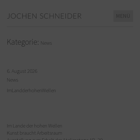
Jochen Schneider
Bildender Künstler
MENÜ
Zum
Kategorie:
News
Inhalt
springen
6. August 2026
News
ImLandderhohenWellen
Im Lande der hohen Wellen
Kunst braucht Arbeitsraum