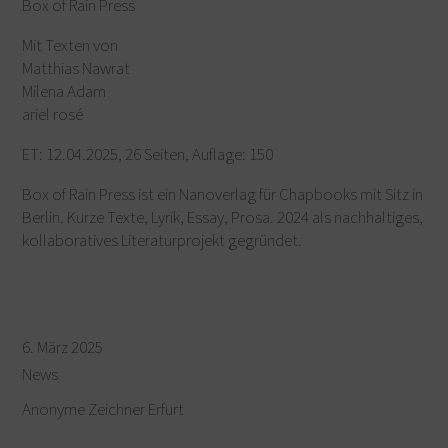
Box of Rain Press
Mit Texten von
Matthias Nawrat
Milena Adam
ariel rosé
ET: 12.04.2025, 26 Seiten, Auflage: 150
Box of Rain Press ist ein Nanoverlag für Chapbooks mit Sitz in
Berlin. Kurze Texte, Lyrik, Essay, Prosa. 2024 als nachhaltiges,
kollaboratives Literaturprojekt gegründet.
6. März 2025
News
Anonyme Zeichner Erfurt