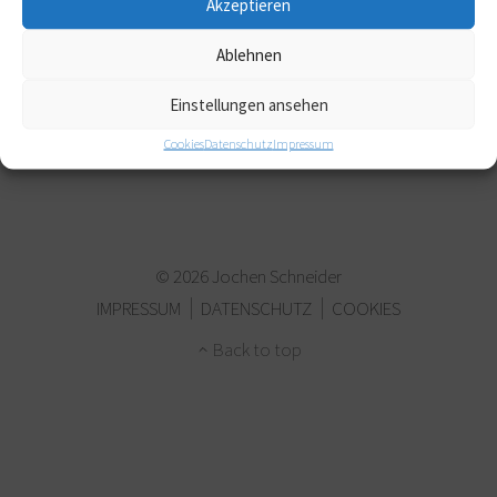
Akzeptieren
Ausstellungsansicht Zeichenraum – Auf Empfang, rk-Galerie,
Berlin 2021, Foto: K. Fuchs
Ablehnen
exhibition view Zeichenraum – Auf Empfang, rk-Galerie, Berlin
2021, Photo: K. Fuchs
Einstellungen ansehen
Cookies
Datenschutz
Impressum
© 2026 Jochen Schneider
IMPRESSUM
DATENSCHUTZ
COOKIES
Back to top